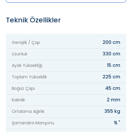
Teknik Özellikler
200 cm
Genişlik / Çap
330 cm
Uzunluk
15 cm
Ayak Yüksekliği
225 cm
Toplam Yükseklik
45 cm
Boğaz Çapı
2 mm
Kalınlık
355 kg
Ortalama Ağırlık
¾ "
Şamandıra Manşonu