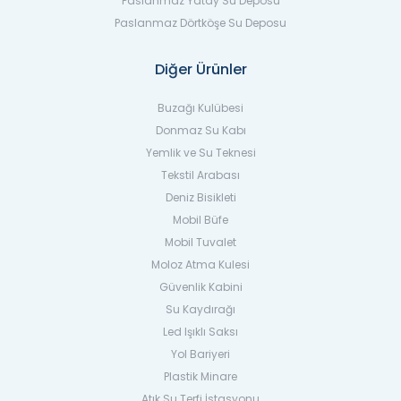
Paslanmaz Yatay Su Deposu
Paslanmaz Dörtköşe Su Deposu
Diğer Ürünler
Buzağı Kulübesi
Donmaz Su Kabı
Yemlik ve Su Teknesi
Tekstil Arabası
Deniz Bisikleti
Mobil Büfe
Mobil Tuvalet
Moloz Atma Kulesi
Güvenlik Kabini
Su Kaydırağı
Led Işıklı Saksı
Yol Bariyeri
Plastik Minare
Atık Su Terfi İstasyonu