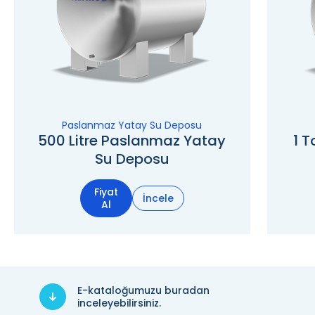
Paslanmaz Yatay Su Deposu
500 Litre Paslanmaz Yatay
1 
Su Deposu
Fiyat
İncele
Al
E-kataloğumuzu buradan
inceleyebilirsiniz.