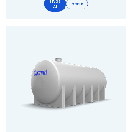
Fiyat
İncele
Al