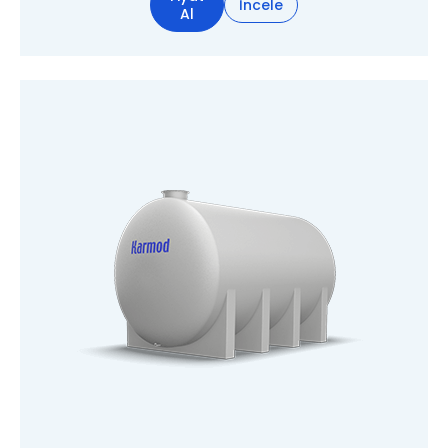
İncele
Al