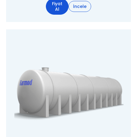
Fiyat
İncele
Al