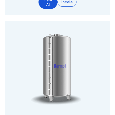
İncele
Al