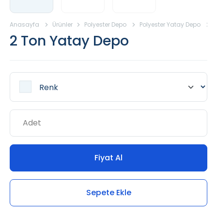
Anasayfa
Ürünler
Polyester Depo
Polyester Yatay Depo
2
2 Ton Yatay Depo
Fiyat Al
Sepete Ekle