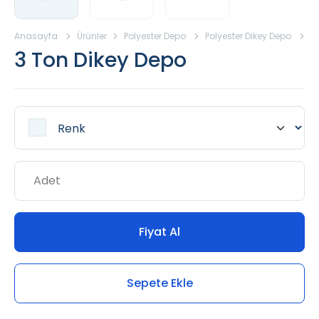
Anasayfa
Ürünler
Polyester Depo
Polyester Dikey Depo
3
3 Ton Dikey Depo
Fiyat Al
Sepete Ekle