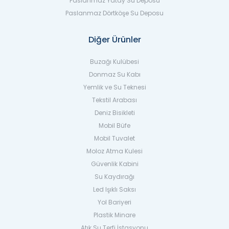
Paslanmaz Yatay Su Deposu
Paslanmaz Dörtköşe Su Deposu
Diğer Ürünler
Buzağı Kulübesi
Donmaz Su Kabı
Yemlik ve Su Teknesi
Tekstil Arabası
Deniz Bisikleti
Mobil Büfe
Mobil Tuvalet
Moloz Atma Kulesi
Güvenlik Kabini
Su Kaydırağı
Led Işıklı Saksı
Yol Bariyeri
Plastik Minare
Atık Su Terfi İstasyonu