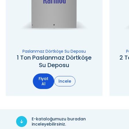
Paslanmaz Dörtköşe Su Deposu
P
1 Ton Paslanmaz Dörtköşe
2 
Su Deposu
Fiyat
İncele
Al
E-kataloğumuzu buradan
inceleyebilirsiniz.