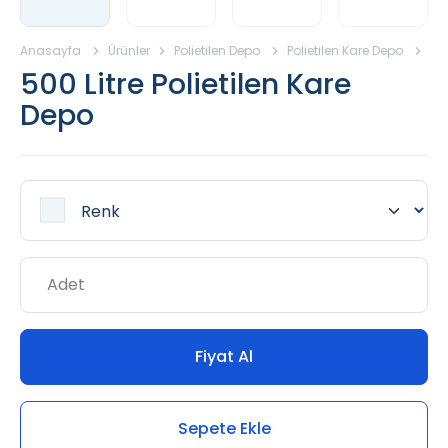
Anasayfa
Ürünler
Polietilen Depo
Polietilen Kare Depo
500
500 Litre Polietilen Kare
Depo
Fiyat Al
Sepete Ekle