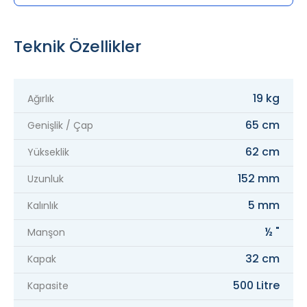
Teknik Özellikler
19 kg
Ağırlık
65 cm
Genişlik / Çap
62 cm
Yükseklik
152 mm
Uzunluk
5 mm
Kalınlık
½ "
Manşon
32 cm
Kapak
500 Litre
Kapasite