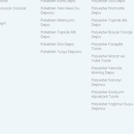
nslar
Polietilen Kare Depo
Polyester Silo Depo
orulan Sorular
Polietilen Yeni Nesil Su
Polyester Prizmatik
Deposu
Depo
Polietilen Milenyum
Polyester Toprak Altı
aşın
Depo
Depo
Polietilen Toprak Altı
Polyester Büyük Tonajlı
Depo
Depo
Polietilen Silo Depo
Polyester Foseptik
Tankı
Polietilen Turşu Deposu
Polyester Mazot ve
Yakıt Tankı
Polyester Yerinde
Montaj Depo
Polyester Sanayi
Deposu
Polyester Sodyum
Hipoklorit Tankı
Polyester Yağmur Suyu
Deposu