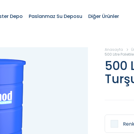
ster Depo
Paslanmaz Su Deposu
Diğer Ürünler
Anasayfa
Ü
500 Litre Polieti
500 L
Turş