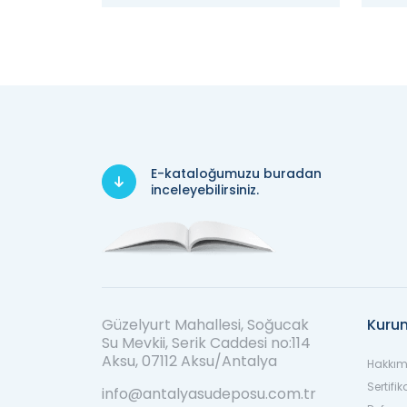
E-kataloğumuzu buradan
inceleyebilirsiniz.
Güzelyurt Mahallesi, Soğucak
Kuru
Su Mevkii, Serik Caddesi no:114
Aksu, 07112 Aksu/Antalya
Hakkım
Sertifik
info@antalyasudeposu.com.tr