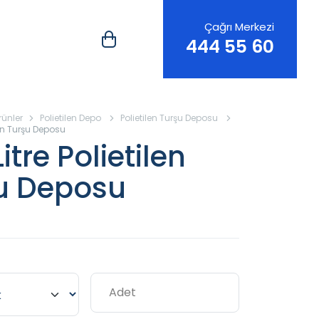
Çağrı Merkezi
444 55 60
rünler
Polietilen Depo
Polietilen Turşu Deposu
len Turşu Deposu
itre Polietilen
u Deposu