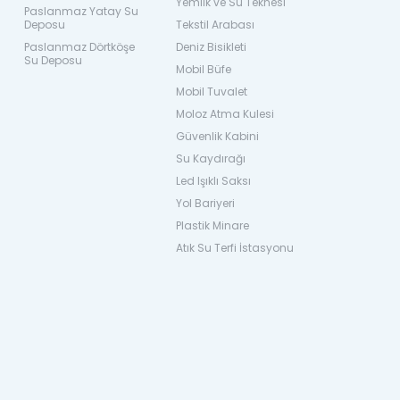
Yemlik ve Su Teknesi
Paslanmaz Yatay Su
Deposu
Tekstil Arabası
Paslanmaz Dörtköşe
Deniz Bisikleti
Su Deposu
Mobil Büfe
Mobil Tuvalet
Moloz Atma Kulesi
Güvenlik Kabini
Su Kaydırağı
Led Işıklı Saksı
Yol Bariyeri
Plastik Minare
Atık Su Terfi İstasyonu