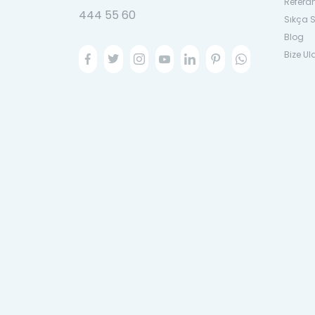
Refera
444 55 60
Sıkça S
Blog
Bize Ul