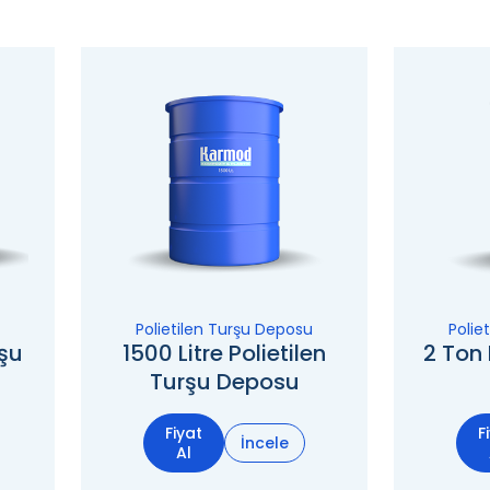
Polietilen Turşu Deposu
Polie
rşu
1500 Litre Polietilen
2 Ton 
Turşu Deposu
Fiyat
F
İncele
Al