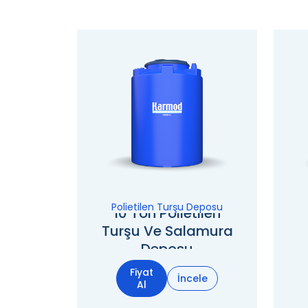
Polietilen Turşu Deposu
10 Ton Polietilen
Turşu Ve Salamura
Deposu
Fiyat
İncele
Al