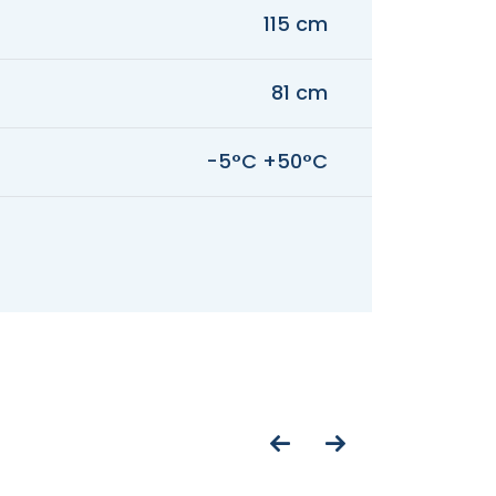
115 cm
81 cm
-5°C +50°C