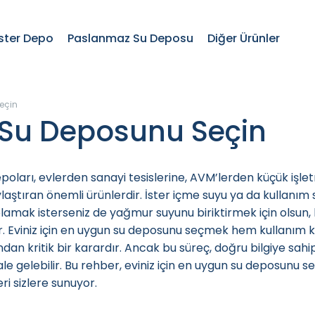
ster Depo
Paslanmaz Su Deposu
Diğer Ürünler
Seçin
u Su Deposunu Seçin
poları, evlerden sanayi tesislerine, AVM’lerden küçük iş
laştıran önemli ürünlerdir. İster içme suyu ya da kullanı
amak isterseniz de yağmur suyunu biriktirmek için olsun, b
. Eviniz için en uygun su deposunu seçmek hem kullanım k
ndan kritik bir karardır. Ancak bu süreç, doğru bilgiye sa
ale gelebilir. Bu rehber, eviniz için en uygun su deposunu 
leri sizlere sunuyor.