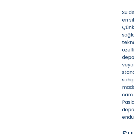
Su de
en sı
Çünkü
sağla
tekne
özell
depol
veya 
stan
sahip
madde
cam e
Pasla
depol
endüs