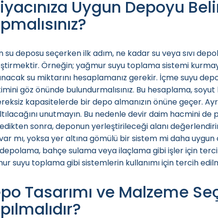
tiyacınıza Uygun Depoyu Beli
pmalısınız?
in su deposu seçerken ilk adım, ne kadar su veya sıvı dep
ştirmektir. Örneğin; yağmur suyu toplama sistemi kurmayı 
nacak su miktarını hesaplamanız gerekir. İçme suyu depola
imini göz önünde bulundurmalısınız. Bu hesaplama, soyut 
reksiz kapasitelerde bir depo almanızın önüne geçer. Ayr
tılacağını unutmayın. Bu nedenle devir daim hacmini de plan
ledikten sonra, deponun yerleştirileceği alanı değerlendiri
var mı, yoksa yer altına gömülü bir sistem mi daha uygun o
depolama, bahçe sulama veya ilaçlama gibi işler için tercih
r suyu toplama gibi sistemlerin kullanımı için tercih edil
po Tasarımı ve Malzeme Seç
pılmalıdır?