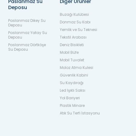
Paslanmaz Su
Diğer Ürünler
Deposu
Buzağı Kulübesi
Paslanmaz Dikey Su
Donmaz Su Kabı
Deposu
Yemlik ve Su Teknesi
Paslanmaz Yatay Su
Deposu
Tekstil Arabası
Paslanmaz Dörtköşe
Deniz Bisikleti
Su Deposu
Mobil Büfe
Mobil Tuvalet
Moloz Atma Kulesi
Güvenlik Kabini
Su Kaydırağı
Led Işıklı Saksı
Yol Bariyeri
Plastik Minare
Atık Su Terfi İstasyonu