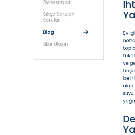
İh
Referanslar
Ya
Sıkça Sorulan
Sorular
Blog
Ev iç
netle
Bize Ulaşın
topla
tüket
ve ge
boşal
belir
alan 
suyu 
yağmu
De
Ya