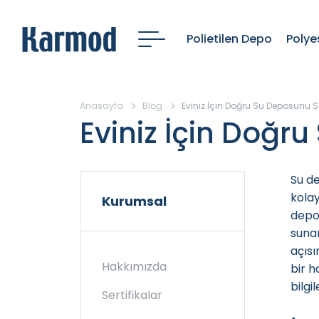
Polietilen Depo
Polye
Anasayfa
Blog
Eviniz İçin Doğru Su Deposunu 
Eviniz İçin Doğr
Su de
kolay
Kurumsal
depol
sunar
açısı
Hakkımızda
bir h
bilgi
Sertifikalar