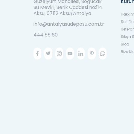
Güzelyurt Mahallesi, Soğucak
Kuru
Su Mevkii, Serik Caddesi no:114
Aksu, 07112 Aksu/Antalya
Hakkım
Sertifik
info@antalyasudeposu.com.tr
Refera
444 55 60
Sıkça S
Blog
Bize Ul