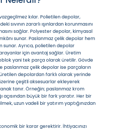
 Nelerdir?
azgeçilmez kılar. Polietilen depolar,
indeki sıvının zararlı ışınlardan korunmasını
şmasını sağlar. Polyester depolar, kimyasal
 imkânı sunar. Paslanmaz çelik depolar hem
 sunar. Ayrıca, polietilen depolar
arayanlar için avantaj sağlar. Üretim
noblok yani tek parça olarak üretilir. Gövde
 ve paslanmaz çelik depolar ise parçaların
 üretilen depolardan farklı olarak yerinde
erine çeşitli aksesuarlar ekleyerek
olanak tanır. Örneğin;
paslanmaz krom
 açısından büyük bir fark yaratır. Her bir
ilmek, uzun vadeli bir yatırım yaptığınızdan
omik bir karar gerektirir. İhtiyacınızı