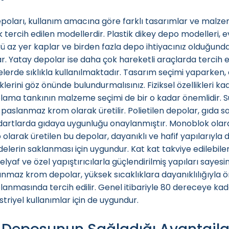
poları, kullanım amacına göre farklı tasarımlar ve malzem
k tercih edilen modellerdir.
Plastik dikey depo modelleri
, 
 az yer kaplar ve birden fazla depo ihtiyacınız olduğund
r. Yatay depolar ise daha çok hareketli araçlarda tercih 
lerde sıklıkla kullanılmaktadır. Tasarım seçimi yaparken, 
iklerini göz önünde bulundurmalısınız. Fiziksel özellikleri 
ama tankının malzeme seçimi de bir o kadar önemlidir. Su 
paslanmaz krom olarak üretilir. Polietilen depolar, gıda sa
dartlarda gıdaya uygunluğu onaylanmıştır. Monoblok olara
 olarak üretilen bu depolar, dayanıklı ve hafif yapılarıyla
lerin saklanması için uygundur. Kat kat takviye edilebile
lyaf ve özel yapıştırıcılarla güçlendirilmiş yapıları sayes
nmaz krom depolar, yüksek sıcaklıklara dayanıklılığıyla öne
anmasında tercih edilir. Genel itibariyle 80 dereceye kada
triyel kullanımlar için de uygundur.