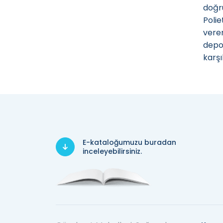
doğru
Poli
verem
depos
karşı
E-kataloğumuzu buradan
inceleyebilirsiniz.