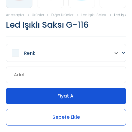
Anasayfa
Ürünler
Diğer Ürünler
Led Işıklı Saksı
Led Işıklı 
Led Işıklı Saksı G-116
Fiyat Al
Sepete Ekle