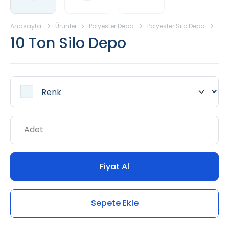
Anasayfa
Ürünler
Polyester Depo
Polyester Silo Depo
10 
10 Ton Silo Depo
Fiyat Al
Sepete Ekle