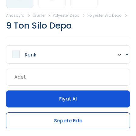
Anasayfa
Ürünler
Polyester Depo
Polyester Silo Depo
9 T
9 Ton Silo Depo
Fiyat Al
Sepete Ekle