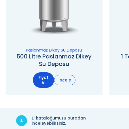
Paslanmaz Dikey Su Deposu
500 Litre Paslanmaz Dikey
1 
Su Deposu
Fiyat
İncele
Al
E-kataloğumuzu buradan
inceleyebilirsiniz.