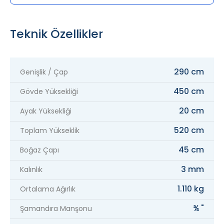
Teknik Özellikler
290 cm
Genişlik / Çap
450 cm
Gövde Yüksekliği
20 cm
Ayak Yüksekliği
520 cm
Toplam Yükseklik
45 cm
Boğaz Çapı
3 mm
Kalınlık
1.110 kg
Ortalama Ağırlık
¾ "
Şamandıra Manşonu