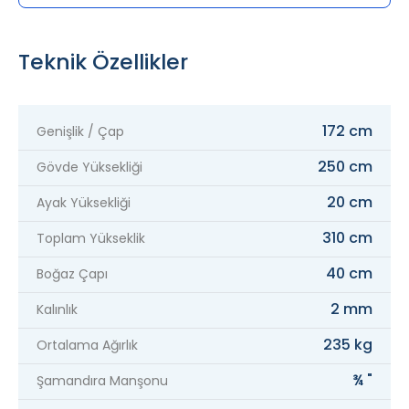
Teknik Özellikler
172 cm
Genişlik / Çap
250 cm
Gövde Yüksekliği
20 cm
Ayak Yüksekliği
310 cm
Toplam Yükseklik
40 cm
Boğaz Çapı
2 mm
Kalınlık
235 kg
Ortalama Ağırlık
¾ "
Şamandıra Manşonu