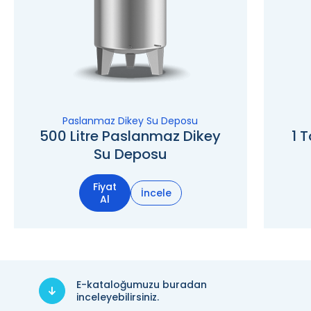
Paslanmaz Dikey Su Deposu
500 Litre Paslanmaz Dikey
1 
Su Deposu
Fiyat
İncele
Al
E-kataloğumuzu buradan
inceleyebilirsiniz.