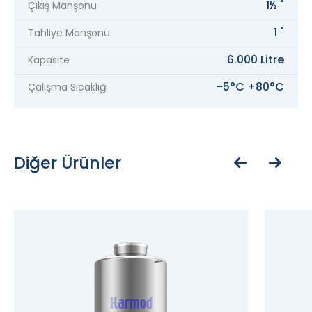
1½ "
Çıkış Manşonu
1 "
Tahliye Manşonu
6.000 Litre
Kapasite
-5°C +80°C
Çalışma Sıcaklığı
Diğer Ürünler