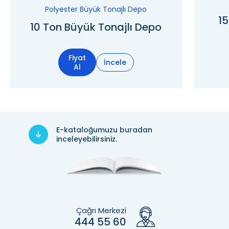
Polyester Büyük Tonajlı Depo
15
10 Ton Büyük Tonajlı Depo
Fiyat
İncele
Al
E-kataloğumuzu buradan
inceleyebilirsiniz.
Çağrı Merkezi
444 55 60