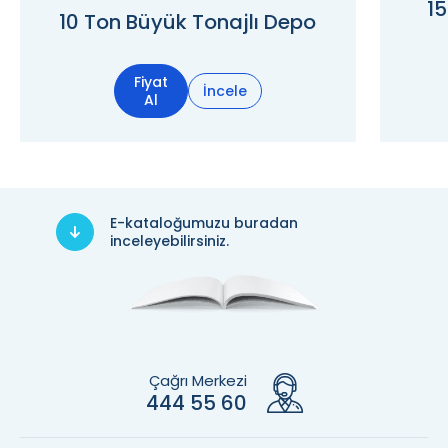
15
10 Ton Büyük Tonajlı Depo
Fiyat
İncele
Al
E-kataloğumuzu buradan
inceleyebilirsiniz.
Çağrı Merkezi
444 55 60