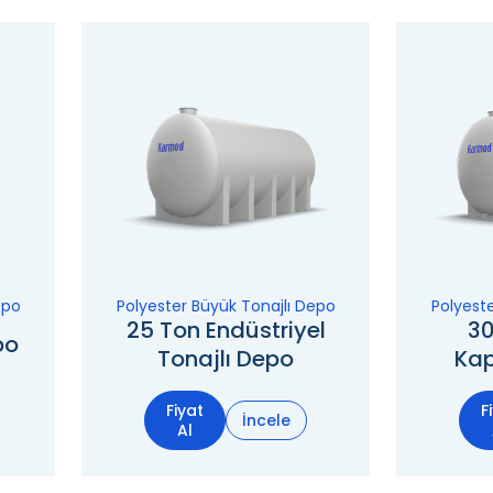
epo
Polyester Büyük Tonajlı Depo
Polyest
25 Ton Endüstriyel
30
po
Tonajlı Depo
Kap
Fiyat
F
İncele
Al