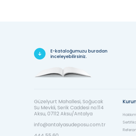
E-kataloğumuzu buradan
inceleyebilirsiniz.
Güzelyurt Mahallesi, Soğucak
Kuru
Su Mevkii, Serik Caddesi no:114
Aksu, 07112 Aksu/Antalya
Hakkım
Sertifik
info@antalyasudeposu.com.tr
Refera
444 55 60