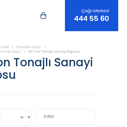
Çağrı Merkezi
444 55 60
rünler
Polyester Depo
Tonajlı Depo
90 Ton Tonajlı Sanayi Deposu
on Tonajlı Sanayi
osu