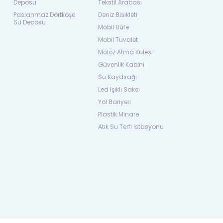
Deposu
Tekstil Arabası
Paslanmaz Dörtköşe
Deniz Bisikleti
Su Deposu
Mobil Büfe
Mobil Tuvalet
Moloz Atma Kulesi
Güvenlik Kabini
Su Kaydırağı
Led Işıklı Saksı
Yol Bariyeri
Plastik Minare
Atık Su Terfi İstasyonu