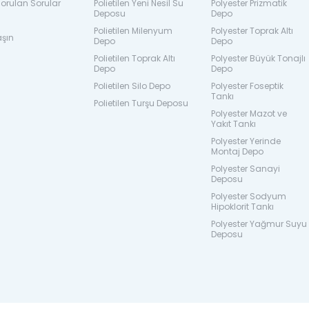
orulan Sorular
Polietilen Yeni Nesil Su
Polyester Prizmatik
Deposu
Depo
Polietilen Milenyum
Polyester Toprak Altı
aşın
Depo
Depo
Polietilen Toprak Altı
Polyester Büyük Tonajlı
Depo
Depo
Polietilen Silo Depo
Polyester Foseptik
Tankı
Polietilen Turşu Deposu
Polyester Mazot ve
Yakıt Tankı
Polyester Yerinde
Montaj Depo
Polyester Sanayi
Deposu
Polyester Sodyum
Hipoklorit Tankı
Polyester Yağmur Suyu
Deposu